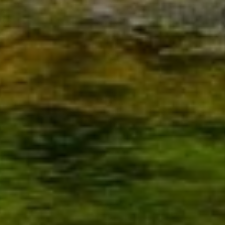
Was erwarten Sie von Ihrer neuen Heizung? Wie
sieht das Bad Ihrer Träume aus? Und welche
Ausstattung fehlt Ihnen noch zu Ihrem Wohnglück?
Sprechen Sie mit uns. Wir sind Ihr Partner in
Maxhütte-Haidhof, Städtedreieck, Schwandorf und
Regensburg für alle Fragen rund um die
Heizungsmodernisierung, Badsanierung,
Haustechnik und Wohnraumlüftung. Gemeinsam
finden wir für Sie die passenden Lösungen, mit
denen Sie sich in Ihrem Zuhause nachhaltig
wohlfühlen. Dazu gehören auch Themen wie
Barrierefreiheit oder Trinkwasserhygiene. Wie
können wir Ihnen weiterhelfen?