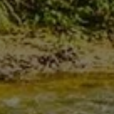
Ihr Fachbetrieb aus
Maxhütte-Haidhof für
Heizung seit 2010
Koller GmbH – Ihr Partner für
Heizungsmodernisierung,
Badsanierung und Solarthermie